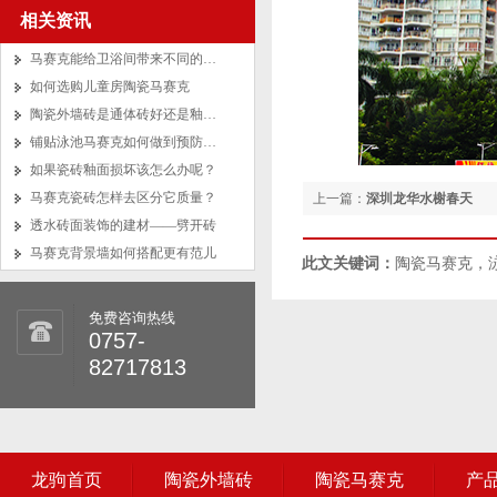
相关资讯
马赛克能给卫浴间带来不同的风格
如何选购儿童房陶瓷马赛克
陶瓷外墙砖是通体砖好还是釉面砖好？
铺贴泳池马赛克如何做到预防马赛克脱落？
如果瓷砖釉面损坏该怎么办呢？
马赛克瓷砖怎样去区分它质量？
上一篇：
深圳龙华水榭春天
透水砖面装饰的建材——劈开砖
马赛克背景墙如何搭配更有范儿
此文关键词：
陶瓷马赛克，
免费咨询热线
0757-
82717813
龙驹首页
陶瓷外墙砖
陶瓷马赛克
产