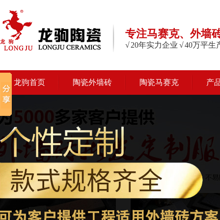
专注马赛克、外墙
√ 20年实力企业 √ 40万平
龙驹首页
陶瓷外墙砖
陶瓷马赛克
产