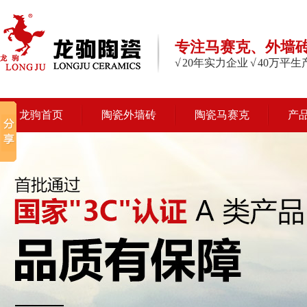
专注马赛克、外墙
√ 20年实力企业 √ 40万平
龙驹首页
陶瓷外墙砖
陶瓷马赛克
产