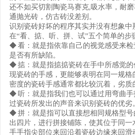
还不如买切割陶瓷马赛克,吸水率，耐
通抛光砖，仿古砖没差别。
识别瓷砖好坏的程序其实并没有想象中
在“看、掂、听、拼、试”五个简单的步
◆ 看：就是指依靠自己的视觉感受来
是否有所缺陷。
◆
掂：就是指掂掂瓷砖在手中所感觉的
现瓷砖的手感，更能够表明在同一规格
密度的瓷砖手感通常都比较沉着，劣质
◆
听：就是指我们也可以通过用弯曲手
过瓷砖所发出的声音来识别瓷砖的优劣
◆
拼：就是指可以直接想相同规格型号
出四片，进行拼接铺陈，使其位于同一
手手指尖部位来回沿着瓷砖边缘来回滑