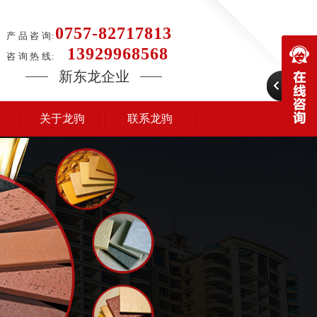
0757-82717813
产 品 咨 询:
13929968568
咨 询 热 线:
新东龙企业
关于龙驹
联系龙驹