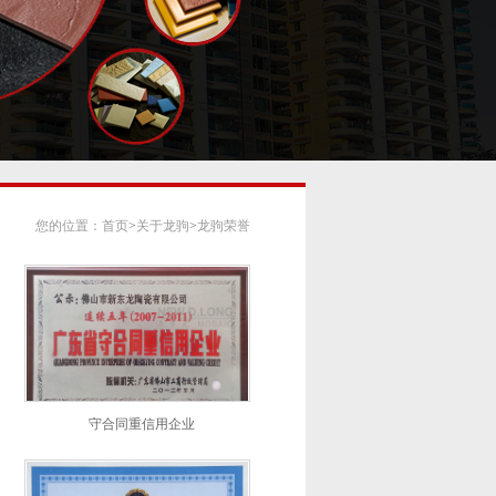
您的位置：
首页
>
关于龙驹
>
龙驹荣誉
守合同重信用企业