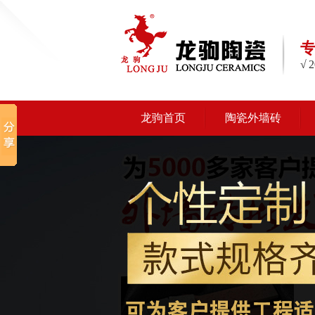
√
龙驹首页
陶瓷外墙砖