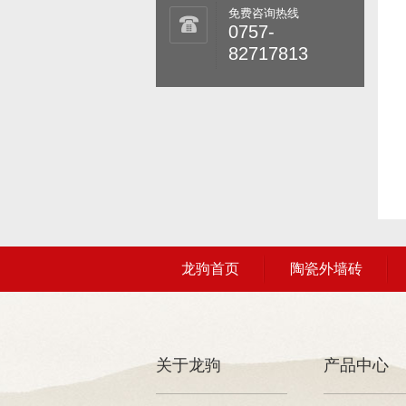
免费咨询热线
0757-
82717813
龙驹首页
陶瓷外墙砖
关于龙驹
产品中心