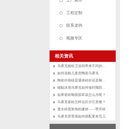
工厂展示
工程定制
联系龙驹
视频专区
相关资讯
马赛克能给卫浴间带来不同的风格
如何选购儿童房陶瓷马赛克
陶瓷外墙砖是通体砖好还是釉面砖好？
铺贴泳池马赛克如何做到预防马赛克脱落？
如果瓷砖釉面损坏该怎么办呢？
马赛克瓷砖怎样去区分它质量？
透水砖面装饰的建材——劈开砖
马赛克背景墙如何搭配更有范儿