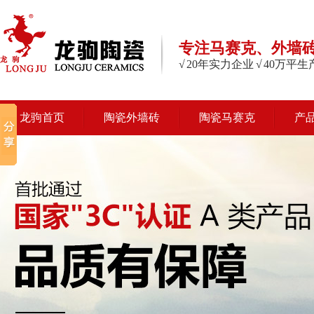
专注马赛克、外墙
√ 20年实力企业 √ 40万平
龙驹首页
陶瓷外墙砖
陶瓷马赛克
产