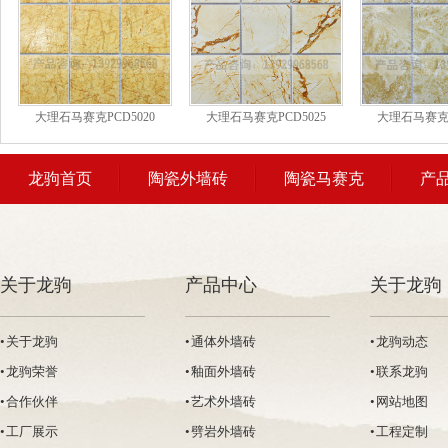
大理石马赛克PCD5020
大理石马赛克PCD5025
大理石马赛克P
龙驹首页
陶瓷外墙砖
陶瓷马赛克
产
关于龙驹
产品中心
关于龙驹
• 关于龙驹
• 通体外墙砖
• 龙驹动态
• 龙驹荣誉
• 釉面外墙砖
• 联系龙驹
• 合作伙伴
• 艺术外墙砖
• 网站地图
• 工厂展示
• 劈岩外墙砖
• 工程定制