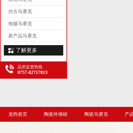
仿古马赛克
电镀马赛克
新产品马赛克
了解更多
品质监督热线
0757-82717813
龙驹首页
陶瓷外墙砖
陶瓷马赛克
产