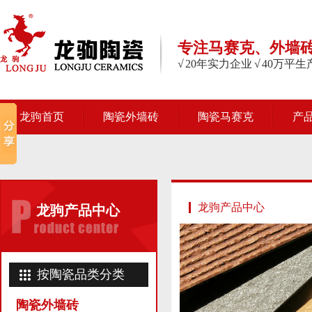
专注马赛克、外墙
√ 20年实力企业 √ 40万平
龙驹首页
陶瓷外墙砖
陶瓷马赛克
产
龙驹产品中心
龙驹产品中心
按陶瓷品类分类
陶瓷外墙砖