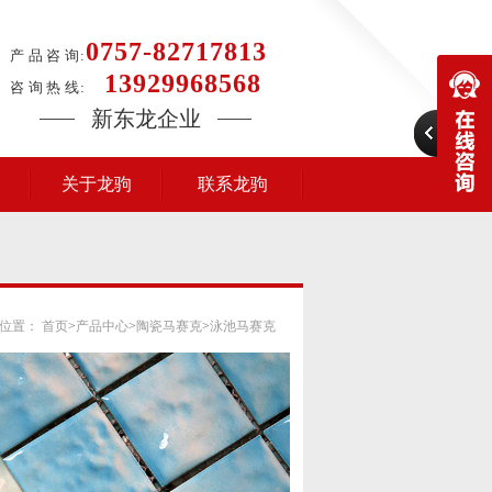
0757-82717813
产 品 咨 询:
13929968568
咨 询 热 线:
新东龙企业
关于龙驹
联系龙驹
位置：
首页
>
产品中心
>
陶瓷马赛克
>
泳池马赛克