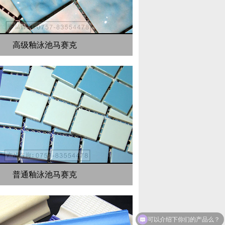
高级釉泳池马赛克
普通釉泳池马赛克
可以介绍下你们的产品么？