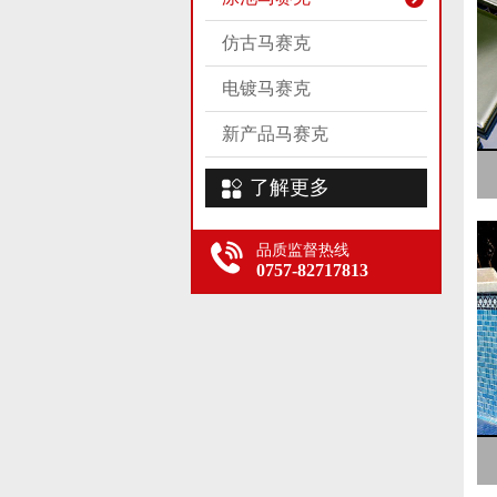
仿古马赛克
电镀马赛克
新产品马赛克
了解更多
品质监督热线
0757-82717813