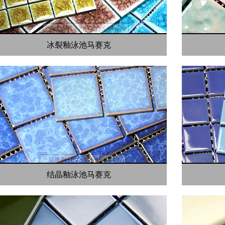
冰裂釉泳池马赛克
结晶釉泳池马赛克