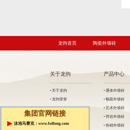
龙驹首页
陶瓷外墙砖
关于龙驹
产品中心
• 关于龙驹
• 通体外墙砖
• 龙驹荣誉
• 釉面外墙砖
• 合作伙伴
• 艺术外墙砖
集团官网链接
• 工厂展示
• 劈岩外墙砖
泳池马赛克：
www.fsdlong.com
• 工程定制
• 热销外墙砖