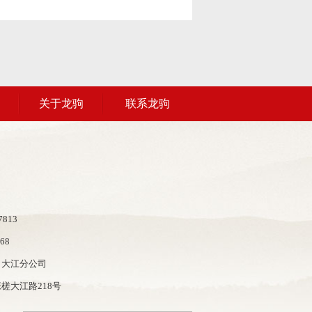
关于龙驹
联系龙驹
813
68
司大江分公司
槎大江路218号