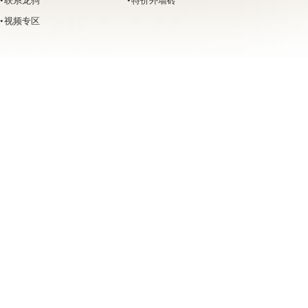
• 联系龙驹
• 特价外墙砖
• 视频专区