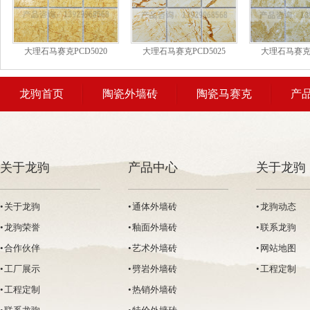
大理石马赛克PCD5020
大理石马赛克PCD5025
大理石马赛克P
龙驹首页
陶瓷外墙砖
陶瓷马赛克
产
关于龙驹
产品中心
关于龙驹
• 关于龙驹
• 通体外墙砖
• 龙驹动态
• 龙驹荣誉
• 釉面外墙砖
• 联系龙驹
• 合作伙伴
• 艺术外墙砖
• 网站地图
• 工厂展示
• 劈岩外墙砖
• 工程定制
• 工程定制
• 热销外墙砖