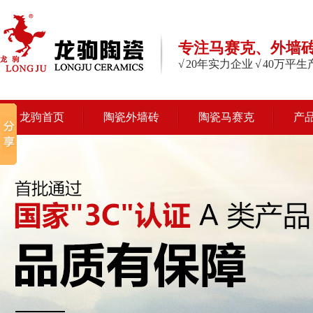
专注马赛克、外墙
√ 20年实力企业 √ 40万平
龙驹首页
陶瓷外墙砖
陶瓷马赛克
产