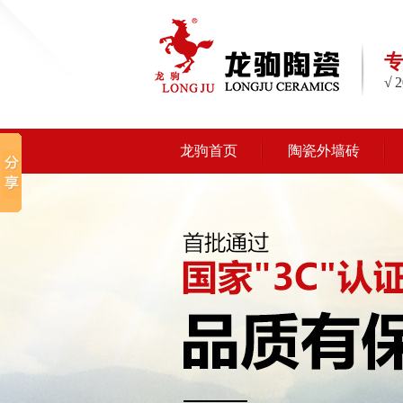
√
龙驹首页
陶瓷外墙砖