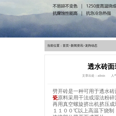
当前位置：
首页
>
新闻资讯
>
龙驹动态
透水砖面
文章出处：admin
人
劈开砖是一种可用于透水砖
瓷
原料采用干法或湿法粉碎
再用真空螺旋挤出机挤压成
１１００℃以上高温下烧制