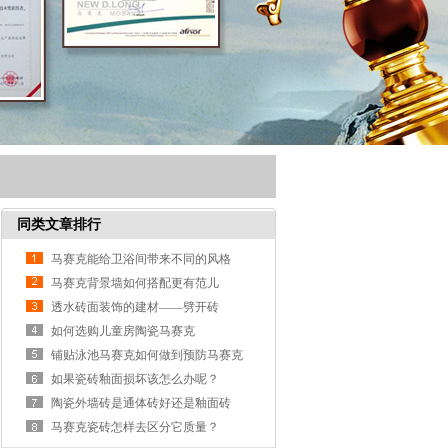
同类文章排行
马赛克能给卫浴间带来不同的风格
马赛克背景墙如何搭配更有范儿
透水砖面装饰的建材——劈开砖
如何选购儿童房陶瓷马赛克
铺贴泳池马赛克如何做到预防马赛克
脱落？
如果瓷砖釉面损坏该怎么办呢？
陶瓷外墙砖是通体砖好还是釉面砖
好？
马赛克瓷砖怎样去区分它质量？