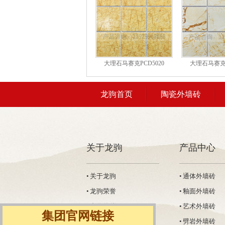
大理石马赛克PCD5020
大理石马赛克P
龙驹首页
陶瓷外墙砖
关于龙驹
产品中心
• 关于龙驹
• 通体外墙砖
• 龙驹荣誉
• 釉面外墙砖
• 合作伙伴
• 艺术外墙砖
集团官网链接
• 工厂展示
• 劈岩外墙砖