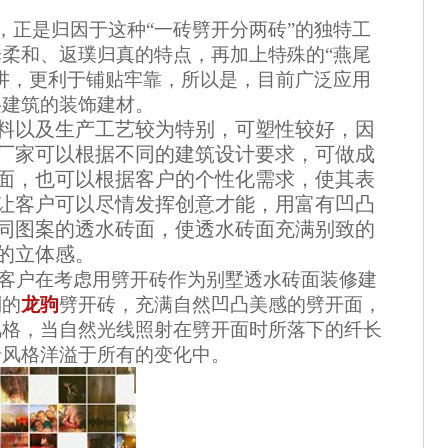
，正是归因于这种“一砖劈开分两砖”的独特工
柔和、返璞归真的特点，再加上特殊的“燕尾
讲，更利于铺贴牢靠，所以是，目前广泛应用
层建筑的装饰建材。
以及生产工艺较为特别，可塑性较好，因
厂家可以根据不同的建筑设计要求，可做成
面，也可以根据客户的个性化需求，使其表
让客户可以尽情发挥创意才能，用富有凹凸
同图案的透水砖面，使透水砖面充满别致的
的立体感。
客户在考虑用劈开砖作为别墅透水砖面装修建
列的
龙驹
劈开砖，充满自然凹凸美感的劈开面，
风格，当自然光线照射在劈开面时所落下的纤长
砖风格洋溢于所有的变化中。