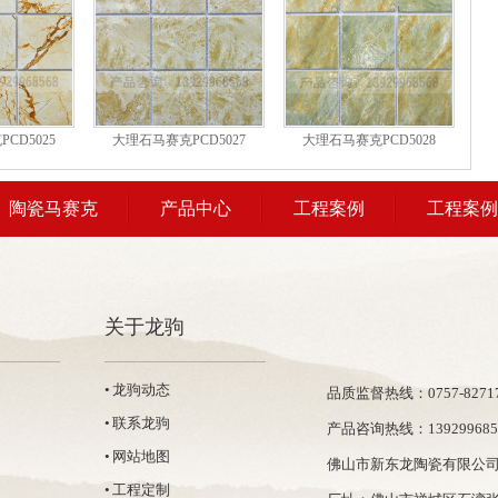
CD5025
大理石马赛克PCD5027
大理石马赛克PCD5028
陶瓷马赛克
产品中心
工程案例
工程案例
关于龙驹
• 龙驹动态
品质监督热线：0757-82717
• 联系龙驹
产品咨询热线：139299685
• 网站地图
佛山市新东龙陶瓷有限公
• 工程定制