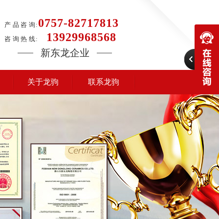
0757-82717813
产 品 咨 询:
13929968568
咨 询 热 线:
新东龙企业
关于龙驹
联系龙驹