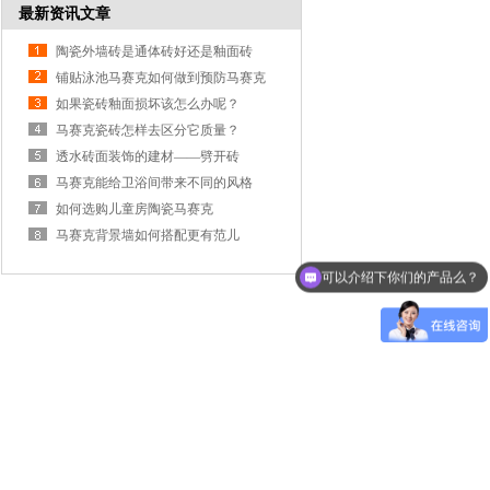
最新资讯文章
陶瓷外墙砖是通体砖好还是釉面砖
好？
铺贴泳池马赛克如何做到预防马赛克
脱落？
如果瓷砖釉面损坏该怎么办呢？
马赛克瓷砖怎样去区分它质量？
透水砖面装饰的建材——劈开砖
马赛克能给卫浴间带来不同的风格
如何选购儿童房陶瓷马赛克
马赛克背景墙如何搭配更有范儿
可以介绍下你们的产品么？