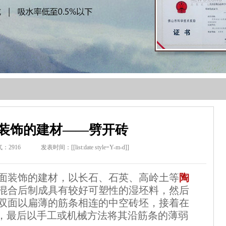
装饰的建材——劈开砖
气：
2916
发表时间：[[list:date style=Y-m-d]]
面装饰的建材，以长石、石英、高岭土等
陶
混合后制成具有较好可塑性的湿坯料，然后
双面以扁薄的筋条相连的中空砖坯，接着在
，最后以手工或机械方法将其沿筋条的薄弱