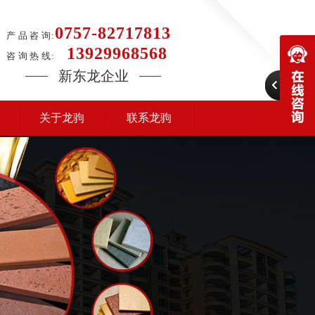
0757-82717813
产 品 咨 询:
13929968568
咨 询 热 线:
新东龙企业
关于龙驹
联系龙驹