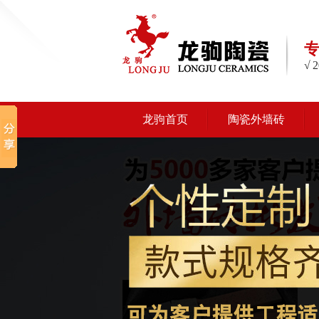
√
龙驹首页
陶瓷外墙砖