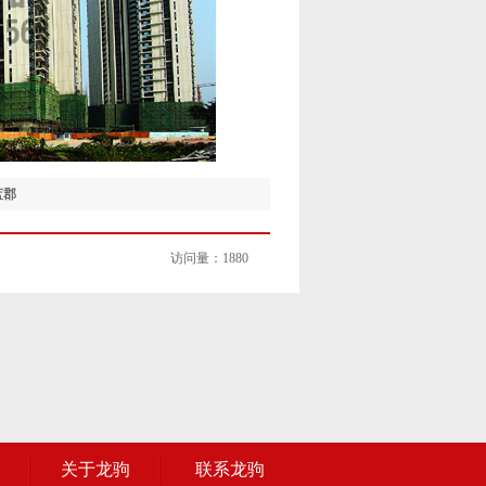
蓝郡
访问量：
1880
关于龙驹
联系龙驹