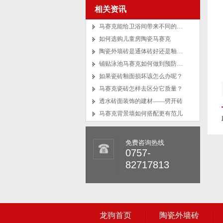
相关资讯
马赛克能给卫浴间带来不同的风格
如何选购儿童房陶瓷马赛克
陶瓷外墙砖是通体砖好还是釉面砖好？
铺贴泳池马赛克如何做到预防马赛克脱落？
如果瓷砖釉面损坏该怎么办呢？
马赛克瓷砖怎样去区分它质量？
透水砖面装饰的建材——劈开砖
马赛克背景墙如何搭配更有范儿
免费咨询热线
0757-
82717813
龙驹首页
陶瓷外墙砖