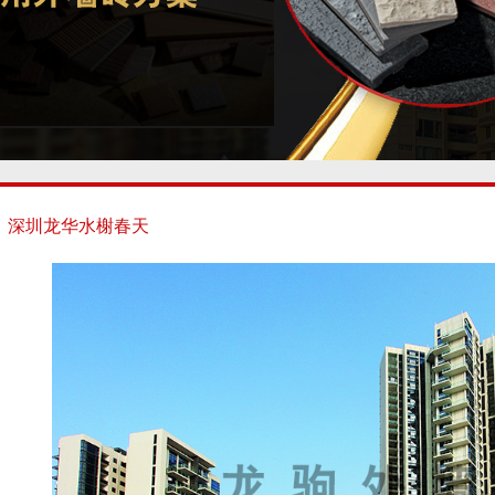
深圳龙华水榭春天