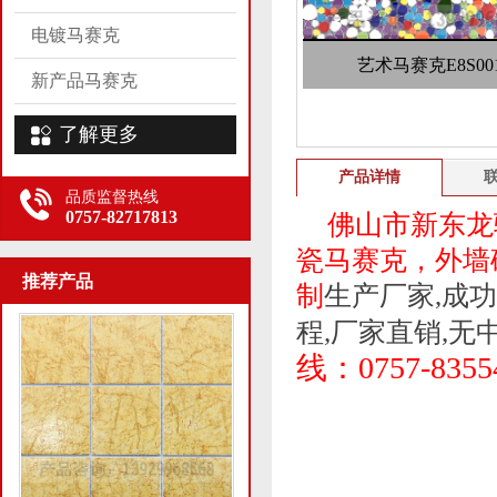
电镀马赛克
艺术马赛克E8S00
新产品马赛克
了解更多
产品详情
品质监督热线
0757-82717813
佛山市新东龙
瓷马赛克，外墙
推荐产品
制
生产厂家,成
程,厂家直销,无
线：
0757-8355