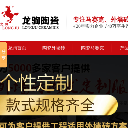
专注马赛克、外墙
√ 20年实力企业 √ 40万平
龙驹首页
陶瓷外墙砖
陶瓷马赛克
产