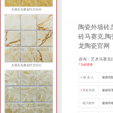
大理石马赛克PCD5020
陶瓷外墙砖,
砖马赛克,陶
龙陶瓷官网
咨询：艺术马赛克E8
* 为必填项
大理石马赛克PCD5025
联 系 人
*
手机号码
*
电子邮件