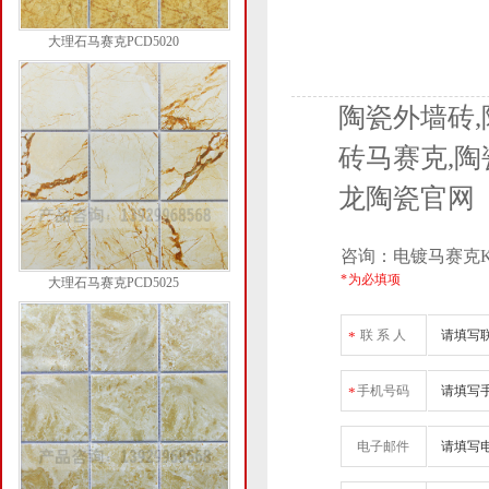
大理石马赛克PCD5020
陶瓷外墙砖,
砖马赛克,陶
龙陶瓷官网
咨询：电镀马赛克KL
* 为必填项
大理石马赛克PCD5025
联 系 人
*
手机号码
*
电子邮件