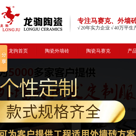
专注马赛克、外墙
√ 20年实力企业 √ 40万平
龙驹首页
陶瓷外墙砖
陶瓷马赛克
产