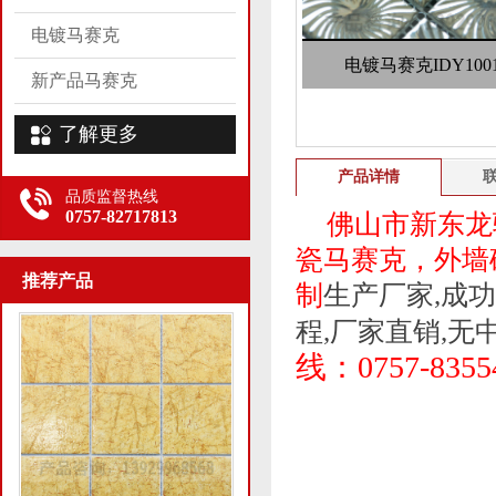
电镀马赛克
电镀马赛克IDY100
新产品马赛克
了解更多
产品详情
品质监督热线
0757-82717813
佛山市新东龙
瓷马赛克，外墙
推荐产品
制
生产厂家,成
程,厂家直销,无
线：
0757-8355