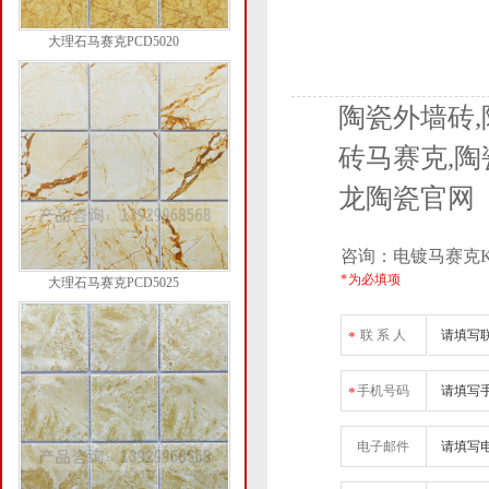
大理石马赛克PCD5020
陶瓷外墙砖,
砖马赛克,陶
龙陶瓷官网
咨询：电镀马赛克KY
* 为必填项
大理石马赛克PCD5025
联 系 人
*
手机号码
*
电子邮件