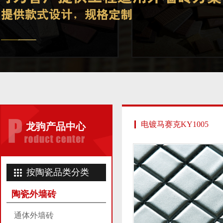
电镀马赛克KY1005
龙驹产品中心
按陶瓷品类分类
陶瓷外墙砖
通体外墙砖