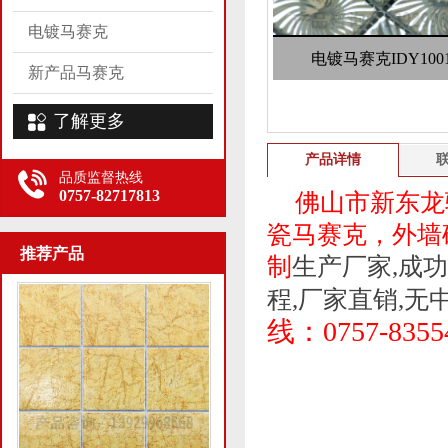
电镀马赛克
电镀马赛克IDY100
新产品马赛克
了解更多
产品详情
品质监督热线
0757-82717813
佛山市新东龙
瓷马赛克，外墙
推荐产品
制
生产厂家,成
程,厂家直销,无
线：
0757-8355