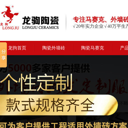
专注马赛克、外墙
√ 20年实力企业 √ 40万平
龙驹首页
陶瓷外墙砖
陶瓷马赛克
产