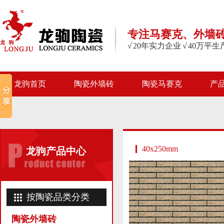
专注马赛克、外墙
√ 20年实力企业 √ 40万平
龙驹首页
陶瓷外墙砖
陶瓷马赛克
产
40x250mm
龙驹产品中心
按陶瓷品类分类
陶瓷外墙砖