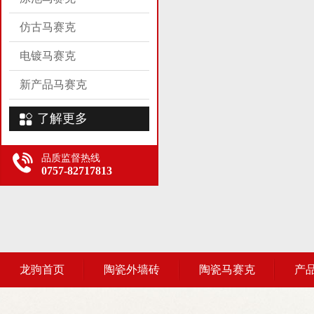
仿古马赛克
电镀马赛克
新产品马赛克
了解更多
品质监督热线
0757-82717813
龙驹首页
陶瓷外墙砖
陶瓷马赛克
产