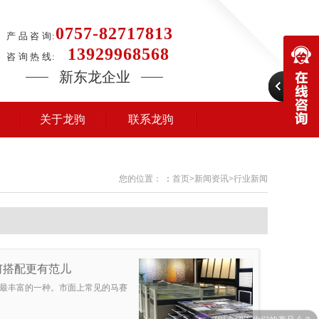
0757-82717813
产 品 咨 询:
13929968568
咨 询 热 线:
新东龙企业
关于龙驹
联系龙驹
您的位置：
：
首页
>
新闻资讯
>
行业新闻
何搭配更有范儿
最丰富的一种。市面上常见的马赛
可以介绍下你们的产品么？