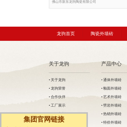
佛山市新东龙驹陶瓷有限公司
龙驹首页
陶瓷外墙砖
关于龙驹
产品中心
• 关于龙驹
• 通体外墙砖
• 龙驹荣誉
• 釉面外墙砖
• 合作伙伴
• 艺术外墙砖
• 工厂展示
• 劈岩外墙砖
• 工程定制
• 热销外墙砖
集团官网链接
• 联系龙驹
• 特价外墙砖