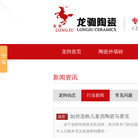
√
龙驹首页
陶瓷外墙砖
新闻资讯
龙驹动态
行业新闻
常见问题
如何选购儿童房陶瓷马赛克
推荐
由于放射性物质无色无味，若没有专门的仪器
中人们根本无法直接辨别哪些···