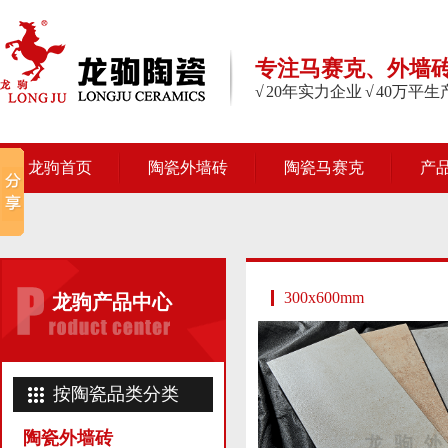
专注马赛克、外墙
√ 20年实力企业 √ 40万平
龙驹首页
陶瓷外墙砖
陶瓷马赛克
产
300x600mm
龙驹产品中心
按陶瓷品类分类
陶瓷外墙砖